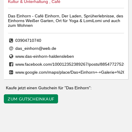
Kultur & Unterhaltung , Café
Das Einhorn - Café Einhorn, Der Laden, Sprüherlebnisse, des
Einhorns Weißer Garten, Ort für Yoga & LomiLomi und auch
zum Wohnen
03904710740
das_einhorn@web.de
www.das-einhorn-haldensleben
www.facebook.com/100012352389267/posts/885477275207
www.google.com/maps/place/Das+Einhorn+-+Galerie+%26+D
Kaufe jetzt einen Gutschein für "Das Einhorn":
ZUM GUTSCHEINKAUF